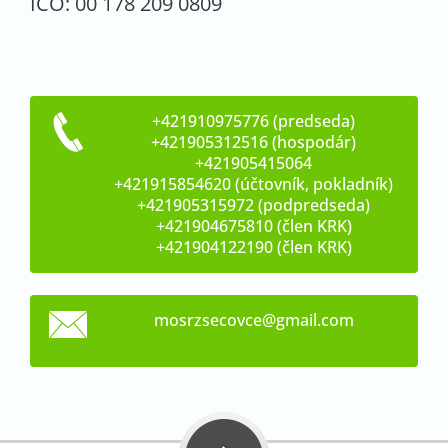
IČO: 00 178 209 0809
+421910975776 (predseda)
+421905312516 (hospodár)
+421905415064
+421915854620 (účtovník, pokladník)
+421905315972 (podpredseda)
+421904675810 (člen KRK)
+421904122190 (člen KRK)
mosrzsec
ovce@gma
il.com