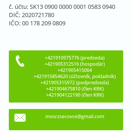
č. účtu: SK13 0900 0000 0001 0583 0940
DIČ: 2020721780
IČO: 00 178 209 0809
+421910975776 (predseda)
+421905312516 (hospodár)
+421905415064
+421915854620 (účtovník, pokladník)
+421905315972 (podpredseda)
+421904675810 (člen KRK)
+421904122190 (člen KRK)
mosrzsec
ovce@gma
il.com